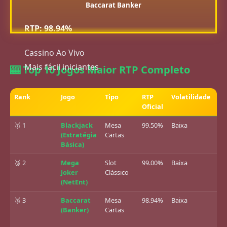
Baccarat Banker
RTP: 98.94%
Cassino Ao Vivo
Mais fácil iniciantes
🎰 Top 10 Jogos Maior RTP Completo
Rank
Jogo
Tipo
RTP
Volatilidade
G
Oficial
M
🥇 1
Blackjack
Mesa
99.50%
Baixa
De
(Estratégia
Cartas
ap
Básica)
🥈 2
Mega
Slot
99.00%
Baixa
2.
Joker
Clássico
ap
(NetEnt)
🥉 3
Baccarat
Mesa
98.94%
Baixa
1:
(Banker)
Cartas
(
va