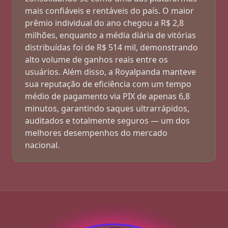
mais confiáveis e rentáveis do país. O maior
prêmio individual do ano chegou a R$ 2,8
milhões, enquanto a média diária de vitórias
distribuídas foi de R$ 514 mil, demonstrando
alto volume de ganhos reais entre os
usuários. Além disso, a Royalpanda manteve
sua reputação de eficiência com um tempo
médio de pagamento via PIX de apenas 6,8
minutos, garantindo saques ultrarrápidos,
auditados e totalmente seguros — um dos
melhores desempenhos do mercado
nacional.