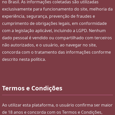
no Brasil. As informações coletadas são utilizadas
exclusivamente para funcionamento do site, melhoria da
experiência, segurança, prevenção de fraudes e
cumprimento de obrigações legais, em conformidade
com a legislação aplicável, incluindo a LGPD. Nenhum
dado pessoal é vendido ou compartilhado com terceiros
não autorizados, e o usuário, ao navegar no site,
concorda com o tratamento das informações conforme
descrito nesta política.
Termos e Condições
Ao utilizar esta plataforma, o usuário confirma ser maior
de 18 anos e concorda com os Termos e Condições,