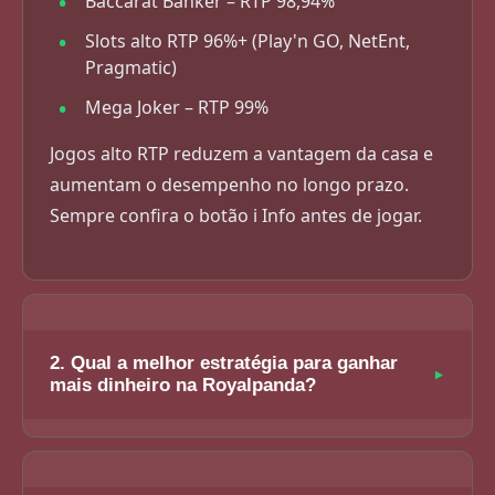
Baccarat Banker – RTP 98,94%
Slots alto RTP 96%+ (Play'n GO, NetEnt,
Pragmatic)
Mega Joker – RTP 99%
Jogos alto RTP reduzem a vantagem da casa e
aumentam o desempenho no longo prazo.
Sempre confira o botão ℹ️ Info antes de jogar.
2. Qual a melhor estratégia para ganhar
mais dinheiro na Royalpanda?
A estratégia mais eficiente combina três