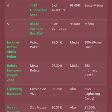
4
1429
Slot
98.60%
Baixa-Média
67
Uncharted
Aventura
ap
Seas
5
Blood
Slot
98.00%
Média
90
Suckers
Vampiros
ap
(NetEnt)
Jacks or
Video
99.54%
Média
800x (Royal
Better
Poker
Flush)
Video
Poker
Roleta
Mesa
97.30%
Média
35:1
Europeia
Roleta
(número
(Single
direto)
Zero)
Lightning
Cassino Ao
98.76%
Alta
512x
Baccarat
Vivo
(Lightning
Cards)
Sweet
Slot Frutas
96.51%
Alta
21.000x
Bonanza
aposta 🔥