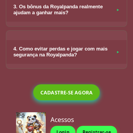
pilares usados por apostadores
3. Os bônus da Royalpanda realmente
ajudam a ganhar mais?
profissionais:
Gestão de banca 1–2% por aposta (evita
perdas grandes)
Sim — quando usados corretamente. Os
Escolher apenas jogos alto RTP
bônus multiplicam sua banca, prolongam seu
4. Como evitar perdas e jogar com mais
Aproveitar bônus e cashback ao máximo
tempo de jogo e permitem limpar o rollover
segurança na Royalpanda?
em jogos alto RTP. Os mais vantajosos para
Isso cria uma curva de ganho mais estável e
2026 são:
aumenta seu tempo de jogo — fundamental
A melhor forma de proteger seus ganhos é
para aproveitar multiplicadores, rodadas
Bônus R$ 3.000 boas-vindas
usar regras de controle que profissionais
bônus e variância favorável. Disciplina e
CADASTRE-SE AGORA
seguem há anos:
Cashback semanal 10–20% sem rollover
controle sempre vencem impulsividade.
Missões diárias com free spins
Defina meta de lucro (ex.: +30% da banca)
e saque quando atingir
Acessos
Usar bônus estrategicamente pode
Determine limite de perda (ex.: −20%) e
compensar perdas e até transformar um mês
Login
Registrar-se