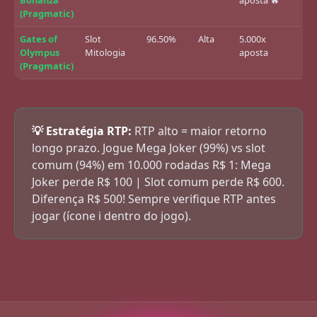
(Pragmatic)
Gates of
Slot
96.50%
Alta
5.000x
Olympus
Mitologia
aposta
(Pragmatic)
💡 Estratégia RTP:
RTP alto = maior retorno
longo prazo. Jogue Mega Joker (99%) vs slot
comum (94%) em 10.000 rodadas R$ 1: Mega
Joker perde R$ 100 | Slot comum perde R$ 600.
Diferença R$ 500! Sempre verifique RTP antes
jogar (ícone ℹ️ dentro do jogo).