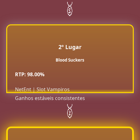
🥈
2º Lugar
Blood Suckers
RTP: 98.00%
NetEnt | Slot Vampiros
Ganhos estáveis consistentes
🥇